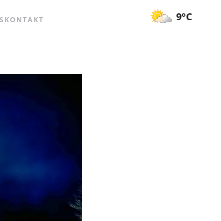
9°C
S
KONTAKT