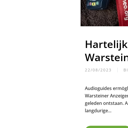
Hartelij
Warstei
22/08/2023
B
Audioguides ermögl
Warsteiner Anzeiger,
geleden ontstaan. 
langdurige...