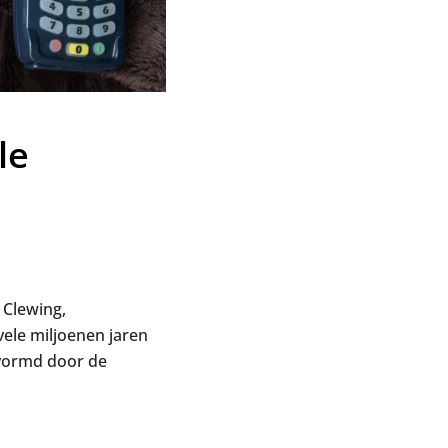
le
 Clewing,
vele miljoenen jaren
evormd door de