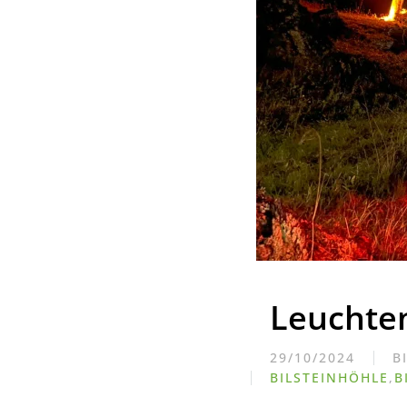
Leuchten
29/10/2024
B
BILSTEINHÖHLE
,
B