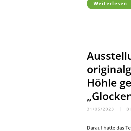
Weiterlesen
Ausstell
original
Höhle g
„Glocken
31/05/2023
B
Darauf hatte das Te