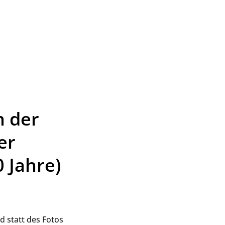
n der
er
0 Jahre)
d statt des Fotos