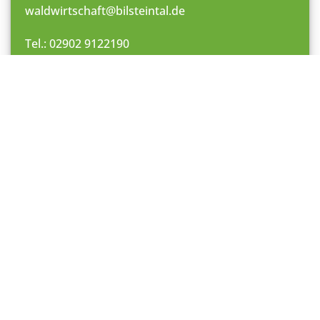
waldwirtschaft@bilsteintal.de
Tel.: 02902 9122190
Speisekarte
Deftiges aus unserer Küche erwartet Sie! Stöbern
Sie doch schonmal online durch unsere
Speisekarte – der Appetit wird nicht lange auf sich
warten lassen. Vor allem unsere berühmte Wild-
Currywurst hat schon so manchen zum
Stammgast werden lassen.
Immer wieder lecker sind auch die sonntags auf