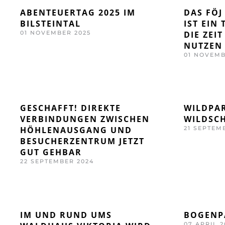
ABENTEUERTAG 2025 IM
DAS FÖJ
BILSTEINTAL
IST EIN
01 NOVEMBER 2025
DIE ZEI
NUTZEN
01 NOVEMB
GESCHAFFT! DIREKTE
WILDPAR
VERBINDUNGEN ZWISCHEN
WILDSC
HÖHLENAUSGANG UND
21 SEPTEM
BESUCHERZENTRUM JETZT
GUT GEHBAR
22 SEPTEMBER 2024
IM UND RUND UMS
BOGENP
07 APRIL 2